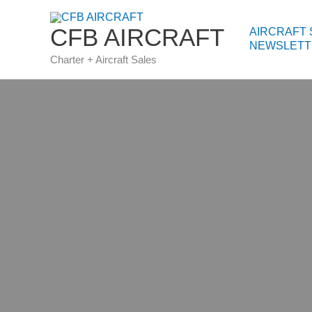
ZUM
INHALT
CFB AIRCRAFT
AIRCRAFT 
SPRINGEN
NEWSLETT
Charter + Aircraft Sales